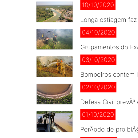
10/10/2020
Longa estiagem faz 
04/10/2020
Grupamentos do ExÃ
03/10/2020
Bombeiros contem l
02/10/2020
Defesa Civil prevÃª
01/10/2020
PerÃ­odo de proibi