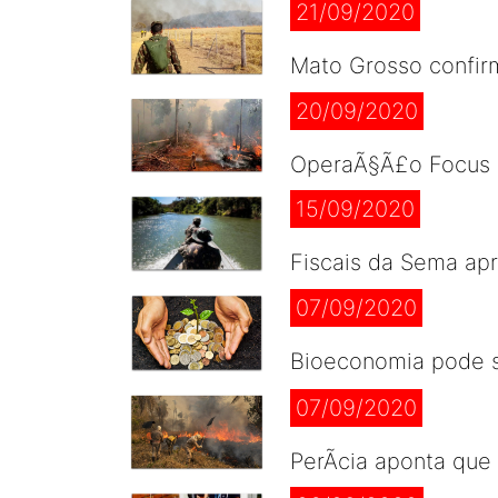
21/09/2020
Mato Grosso confir
20/09/2020
OperaÃ§Ã£o Focus i
15/09/2020
Fiscais da Sema a
07/09/2020
Bioeconomia pode se
07/09/2020
PerÃ­cia aponta qu