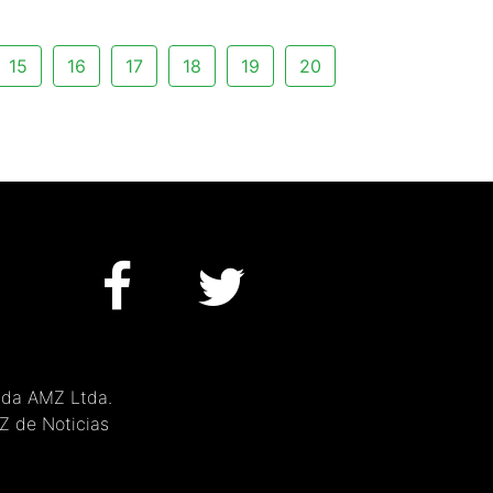
15
16
17
18
19
20
 da AMZ Ltda.
MZ de Noticias