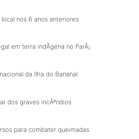
ocal nos 6 anos anteriores
al em terra indÃ­gena no ParÃ¡
acional da Ilha do Bananal
ar dos graves incÃªndios
cursos para combater queimadas