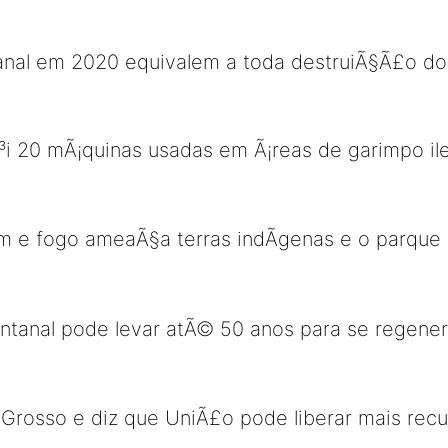
nal em 2020 equivalem a toda destruiÃ§Ã£o do l
 20 mÃ¡quinas usadas em Ã¡reas de garimpo ileg
 e fogo ameaÃ§a terras indÃ­genas e o parque n
tanal pode levar atÃ© 50 anos para se regener
o Grosso e diz que UniÃ£o pode liberar mais re