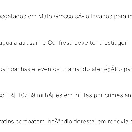
resgatados em Mato Grosso sÃ£o levados para i
aguaia atrasam e Confresa deve ter a estiagem 
za campanhas e eventos chamando atenÃ§Ã£o pa
icou R$ 107,39 milhÃµes em multas por crimes a
ratins combatem incÃªndio florestal em rodovia