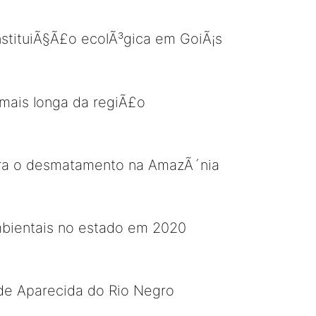
nstituiÃ§Ã£o ecolÃ³gica em GoiÃ¡s
mais longa da regiÃ£o
ra o desmatamento na AmazÃ´nia
mbientais no estado em 2020
 de Aparecida do Rio Negro