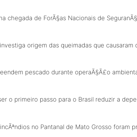
ma chegada de ForÃ§as Nacionais de SeguranÃ
nvestiga origem das queimadas que causaram d
preendem pescado durante operaÃ§Ã£o ambient
r o primeiro passo para o Brasil reduzir a dep
e incÃªndios no Pantanal de Mato Grosso foram