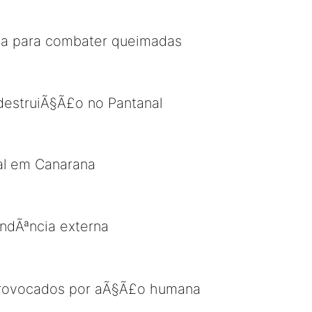
§a para combater queimadas
estruiÃ§Ã£o no Pantanal
al em Canarana
endÃªncia externa
 provocados por aÃ§Ã£o humana