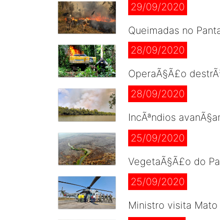
29/09/2020
Queimadas no Panta
28/09/2020
OperaÃ§Ã£o destrÃ³i
28/09/2020
IncÃªndios avanÃ§am
25/09/2020
VegetaÃ§Ã£o do Pan
25/09/2020
Ministro visita Mat