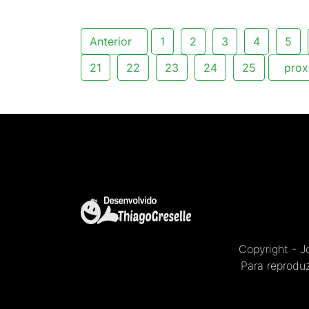
Anterior
1
2
3
4
5
21
22
23
24
25
prox
Copyright - 
Para reproduz