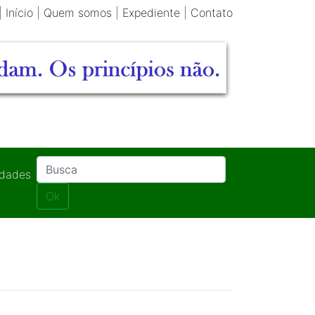
|
Início
|
Quem somos
|
Expediente
|
Contato
idades
Ok