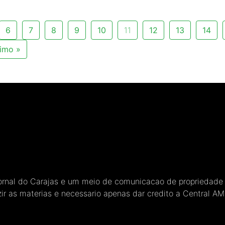
6
7
8
9
10
11
12
13
14
imo »
Jornal do Carajas e um meio de comunicacao de propriedade
ir as materias e necessario apenas dar credito a Central A