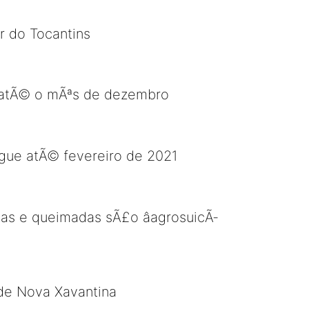
r do Tocantins
¡ atÃ© o mÃªs de dezembro
egue atÃ© fevereiro de 2021
s e queimadas sÃ£o âagrosuicÃ­
 de Nova Xavantina