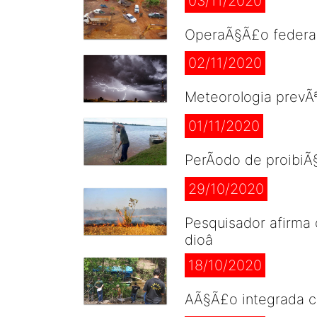
03/11/2020
OperaÃ§Ã£o federal 
02/11/2020
Meteorologia prevÃ
01/11/2020
PerÃ­odo de proibiÃ
29/10/2020
Pesquisador afirma
dioâ
18/10/2020
AÃ§Ã£o integrada c