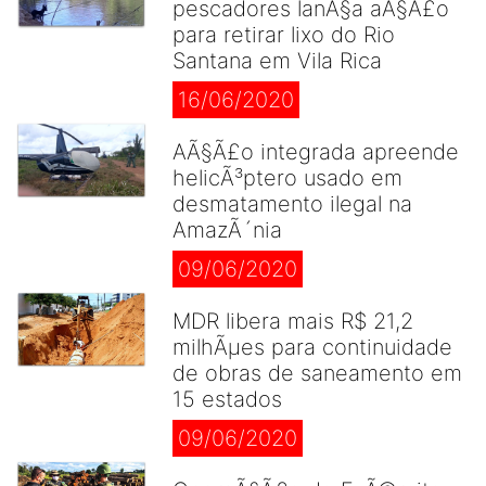
pescadores lanÃ§a aÃ§Ã£o
para retirar lixo do Rio
Santana em Vila Rica
16/06/2020
AÃ§Ã£o integrada apreende
helicÃ³ptero usado em
desmatamento ilegal na
AmazÃ´nia
09/06/2020
MDR libera mais R$ 21,2
milhÃµes para continuidade
de obras de saneamento em
15 estados
09/06/2020