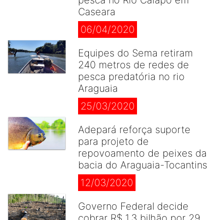
pesca no Rio Caiapó em
Caseara
06/04/2020
Equipes do Sema retiram
240 metros de redes de
pesca predatória no rio
Araguaia
25/03/2020
Adepará reforça suporte
para projeto de
repovoamento de peixes da
bacia do Araguaia-Tocantins
12/03/2020
Governo Federal decide
cobrar R$ 1,3 bilhão por 29