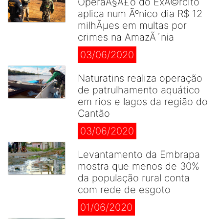
OperaÃ§Ã£o do ExÃ©rcito
aplica num Ãºnico dia R$ 12
milhÃµes em multas por
crimes na AmazÃ´nia
03/06/2020
Naturatins realiza operação
de patrulhamento aquático
em rios e lagos da região do
Cantão
03/06/2020
Levantamento da Embrapa
mostra que menos de 30%
da população rural conta
com rede de esgoto
01/06/2020