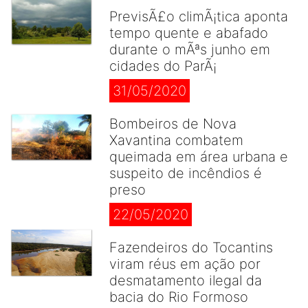
PrevisÃ£o climÃ¡tica aponta
tempo quente e abafado
durante o mÃªs junho em
cidades do ParÃ¡
31/05/2020
Bombeiros de Nova
Xavantina combatem
queimada em área urbana e
suspeito de incêndios é
preso
22/05/2020
Fazendeiros do Tocantins
viram réus em ação por
desmatamento ilegal da
bacia do Rio Formoso