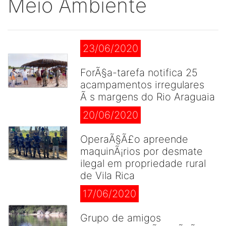
Meio Ambiente
23/06/2020
ForÃ§a-tarefa notifica 25
acampamentos irregulares
Ã s margens do Rio Araguaia
20/06/2020
OperaÃ§Ã£o apreende
maquinÃ¡rios por desmate
ilegal em propriedade rural
de Vila Rica
17/06/2020
Grupo de amigos