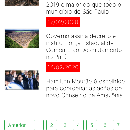
2019 é maior do que todo o
município de São Paulo
17/02/2020
Governo assina decreto e
institui Força Estadual de
Combate ao Desmatamento
no Pará
14/02/2020
Hamilton Mourão é escolhido
para coordenar as ações do
novo Conselho da Amazônia
Anterior
1
2
3
4
5
6
7