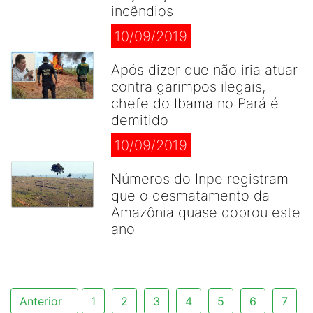
incêndios
10/09/2019
Após dizer que não iria atuar
contra garimpos ilegais,
chefe do Ibama no Pará é
demitido
10/09/2019
Números do Inpe registram
que o desmatamento da
Amazônia quase dobrou este
ano
Anterior
1
2
3
4
5
6
7