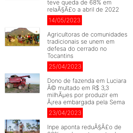
teve queda de 68% em
relaÃ§Ã£o a abril de 2022
14/05/2023
Agricultoras de comunidades
tradicionais se unem em
defesa do cerrado no
Tocantins
25/04/2023
Dono de fazenda em Luciara
Ã© multado em R$ 3,3
milhÃµes por produzir em
Ã¡rea embargada pela Sema
23/04/2023
Inpe aponta reduÃ§Ã£o de