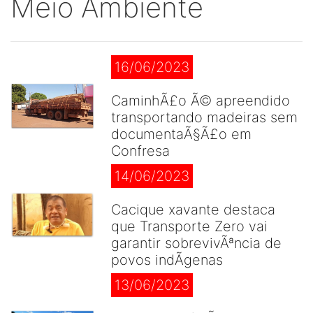
Meio Ambiente
16/06/2023
CaminhÃ£o Ã© apreendido
transportando madeiras sem
documentaÃ§Ã£o em
Confresa
14/06/2023
Cacique xavante destaca
que Transporte Zero vai
garantir sobrevivÃªncia de
povos indÃ­genas
13/06/2023