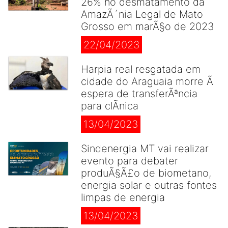
26% no desmatamento da
AmazÃ´nia Legal de Mato
Grosso em marÃ§o de 2023
22/04/2023
Harpia real resgatada em
cidade do Araguaia morre Ã
espera de transferÃªncia
para clÃ­nica
13/04/2023
Sindenergia MT vai realizar
evento para debater
produÃ§Ã£o de biometano,
energia solar e outras fontes
limpas de energia
13/04/2023