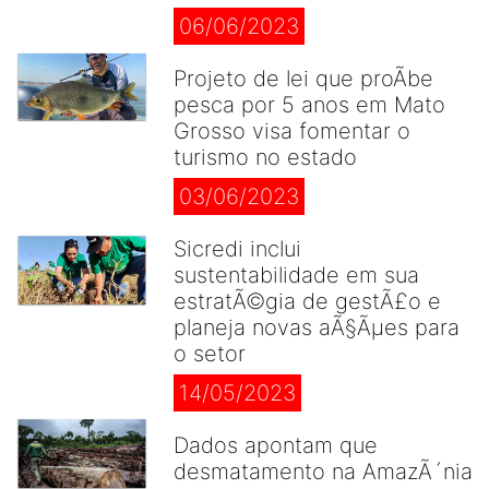
06/06/2023
Projeto de lei que proÃ­be
pesca por 5 anos em Mato
Grosso visa fomentar o
turismo no estado
03/06/2023
Sicredi inclui
sustentabilidade em sua
estratÃ©gia de gestÃ£o e
planeja novas aÃ§Ãµes para
o setor
14/05/2023
Dados apontam que
desmatamento na AmazÃ´nia