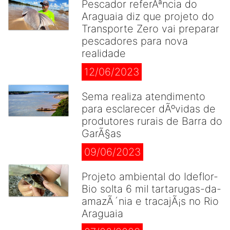
Pescador referÃªncia do
Araguaia diz que projeto do
Transporte Zero vai preparar
pescadores para nova
realidade
12/06/2023
Sema realiza atendimento
para esclarecer dÃºvidas de
produtores rurais de Barra do
GarÃ§as
09/06/2023
Projeto ambiental do Ideflor-
Bio solta 6 mil tartarugas-da-
amazÃ´nia e tracajÃ¡s no Rio
Araguaia