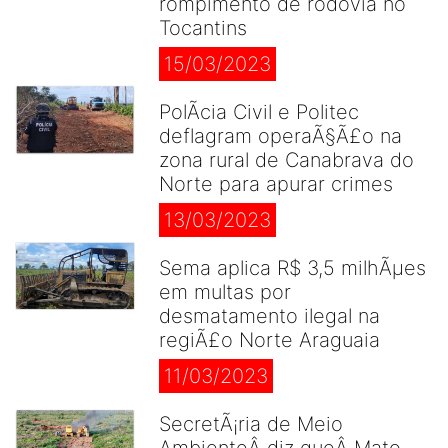
rompimento de rodovia no
Tocantins
15/03/2023
PolÃ­cia Civil e Politec
deflagram operaÃ§Ã£o na
zona rural de Canabrava do
Norte para apurar crimes
13/03/2023
Sema aplica R$ 3,5 milhÃµes
em multas por
desmatamento ilegal na
regiÃ£o Norte Araguaia
11/03/2023
SecretÃ¡ria de Meio