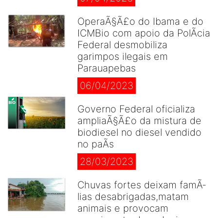
OperaÃ§Ã£o do Ibama e do
ICMBio com apoio da PolÃ­cia
Federal desmobiliza
garimpos ilegais em
Parauapebas
06/04/2023
Governo Federal oficializa
ampliaÃ§Ã£o da mistura de
biodiesel no diesel vendido
no paÃ­s
28/03/2023
Chuvas fortes deixam famÃ­
lias desabrigadas,matam
animais e provocam