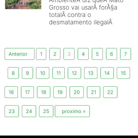
AmbienteÂ diz queÂ Mato
Grosso vai usarÂ forÃ§a
totalÂ contra o
desmatamento ilegalÂ
Anterior
1
2
3
4
5
6
7
8
9
10
11
12
13
14
15
16
17
18
19
20
21
22
23
24
25
proximo »