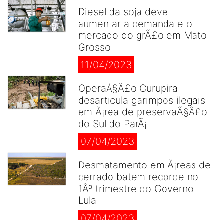
Diesel da soja deve
aumentar a demanda e o
mercado do grÃ£o em Mato
Grosso
11/04/2023
OperaÃ§Ã£o Curupira
desarticula garimpos ilegais
em Ã¡rea de preservaÃ§Ã£o
do Sul do ParÃ¡
07/04/2023
Desmatamento em Ã¡reas de
cerrado batem recorde no
1Âº trimestre do Governo
Lula
07/04/2023