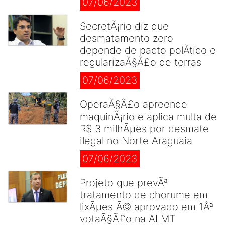
07/06/2023
SecretÃ¡rio diz que
desmatamento zero
depende de pacto polÃ­tico e
regularizaÃ§Ã£o de terras
07/06/2023
OperaÃ§Ã£o apreende
maquinÃ¡rio e aplica multa de
R$ 3 milhÃµes por desmate
ilegal no Norte Araguaia
07/06/2023
Projeto que prevÃª
tratamento de chorume em
lixÃµes Ã© aprovado em 1Âª
votaÃ§Ã£o na ALMT