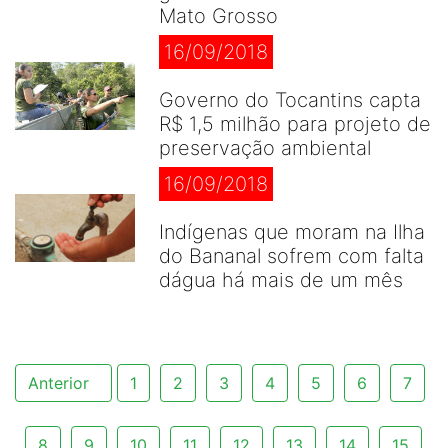
Mato Grosso
16/09/2018
Governo do Tocantins capta
R$ 1,5 milhão para projeto de
preservação ambiental
16/09/2018
Indígenas que moram na Ilha
do Bananal sofrem com falta
dágua há mais de um mês
Anterior
1
2
3
4
5
6
7
8
9
10
11
12
13
14
15