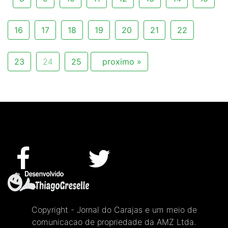
16
17
18
19
20
21
22
23
24
25
proximo »
Copyright - Jornal do Carajas e um meio de
comunicacao de propriedade da AMZ Ltda.