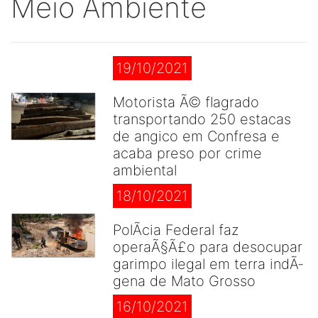
Meio Ambiente
19/10/2021
Motorista Ã© flagrado
transportando 250 estacas
de angico em Confresa e
acaba preso por crime
ambiental
18/10/2021
PolÃ­cia Federal faz
operaÃ§Ã£o para desocupar
garimpo ilegal em terra indÃ­
gena de Mato Grosso
16/10/2021