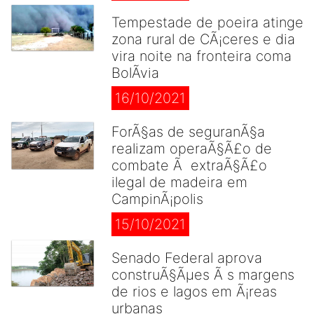
Tempestade de poeira atinge
zona rural de CÃ¡ceres e dia
vira noite na fronteira coma
BolÃ­via
16/10/2021
ForÃ§as de seguranÃ§a
realizam operaÃ§Ã£o de
combate Ã extraÃ§Ã£o
ilegal de madeira em
CampinÃ¡polis
15/10/2021
Senado Federal aprova
construÃ§Ãµes Ã s margens
de rios e lagos em Ã¡reas
urbanas