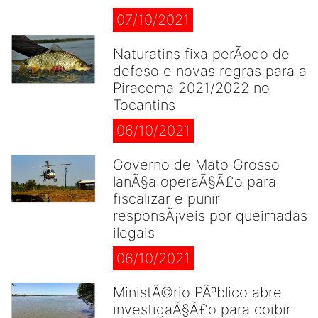
07/10/2021
Naturatins fixa perÃ­odo de
defeso e novas regras para a
Piracema 2021/2022 no
Tocantins
06/10/2021
Governo de Mato Grosso
lanÃ§a operaÃ§Ã£o para
fiscalizar e punir
responsÃ¡veis por queimadas
ilegais
06/10/2021
MinistÃ©rio PÃºblico abre
investigaÃ§Ã£o para coibir