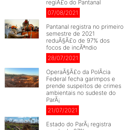
regiÃ£o do Pantanal
07/08/2021
Pantanal registra no primeiro
semestre de 2021
reduÃ§Ã£o de 97% dos
focos de incÃªndio
28/07/2021
OperaÃ§Ã£o da PolÃ­cia
Federal fecha garimpos e
prende suspeitos de crimes
ambientais no sudeste do
ParÃ¡
21/07/2021
Estado do ParÃ¡ registra