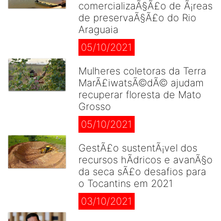
comercializaÃ§Ã£o de Ã¡reas
de preservaÃ§Ã£o do Rio
Araguaia
05/10/2021
Mulheres coletoras da Terra
MarÃ£iwatsÃ©dÃ© ajudam
recuperar floresta de Mato
Grosso
05/10/2021
GestÃ£o sustentÃ¡vel dos
recursos hÃ­dricos e avanÃ§o
da seca sÃ£o desafios para
o Tocantins em 2021
03/10/2021