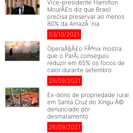
Vice-presidente Hamilton
MourÃ£o diz que Brasil
precisa preservar ao menos
80% da AmazÃ´nia
03/10/2021
OperaÃ§Ã£o FÃªnix mostra
que o ParÃ¡ conseguiu
reduzir em 65% os focos de
calor durante setembro
28/09/2021
Ex-dono de propriedade rural
em Santa Cruz do Xingu Ã©
denunciado por
desmatamento
26/09/2021