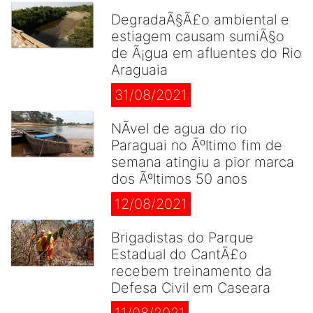
DegradaÃ§Ã£o ambiental e
estiagem causam sumiÃ§o
de Ã¡gua em afluentes do Rio
Araguaia
31/08/2021
NÃ­vel de agua do rio
Paraguai no Ãºltimo fim de
semana atingiu a pior marca
dos Ãºltimos 50 anos
12/08/2021
Brigadistas do Parque
Estadual do CantÃ£o
recebem treinamento da
Defesa Civil em Caseara