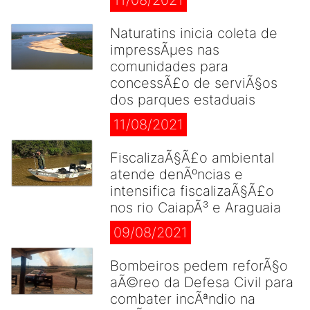
11/08/2021
Naturatins inicia coleta de
impressÃµes nas
comunidades para
concessÃ£o de serviÃ§os
dos parques estaduais
11/08/2021
FiscalizaÃ§Ã£o ambiental
atende denÃºncias e
intensifica fiscalizaÃ§Ã£o
nos rio CaiapÃ³ e Araguaia
09/08/2021
Bombeiros pedem reforÃ§o
aÃ©reo da Defesa Civil para
combater incÃªndio na