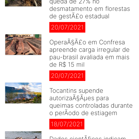
queda de 27% no
desmatamento em florestas
de gestÃ£o estadual
20/07/2021
OperaÃ§Ã£o em Confresa
apreende carga irregular de
pau-brasil avaliada em mais
de R$ 15 mil
20/07/2021
Tocantins supende
autorizaÃ§Ãµes para
queimas controladas durante
o perÃ­odo de estiagem
18/07/2021