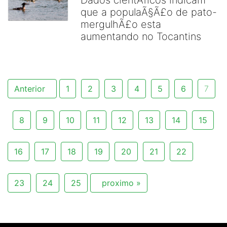
Dados cientÃ­ficos indicam
que a populaÃ§Ã£o de pato-
mergulhÃ£o esta
aumentando no Tocantins
Anterior
1
2
3
4
5
6
7
8
9
10
11
12
13
14
15
16
17
18
19
20
21
22
23
24
25
proximo »