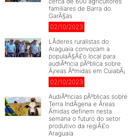
cerca de 600 agricultores
familiares de Barra do
GarÃ§as
02/10/2023
LÃ­deres ruralistas do
Araguaia convocam a
populaÃ§Ã£o local para
audiÃªncia pÃºblica sobre
Ã¡reas Ãºmidas em CuiabÃ¡
02/10/2023
AudiÃªncias pÃºblicas sobre
Terra IndÃ­gena e Ãreas
Ãmidas definem nesta
semana o futuro do setor
produtivo da regiÃ£o
Araguaia