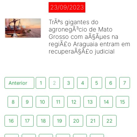
23/09/2023
TrÃªs gigantes do
agronegÃ³cio de Mato
Grosso com aÃ§Ãµes na
regiÃ£o Araguaia entram em
recuperaÃ§Ã£o judicial
Anterior
1
2
3
4
5
6
7
8
9
10
11
12
13
14
15
16
17
18
19
20
21
22