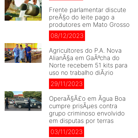
Frente parlamentar discute
preÃ§o do leite pago a
produtores em Mato Grosso
08/12/2023
Agricultores do P.A. Nova
AlianÃ§a em GaÃºcha do
Norte recebem 51 kits para
uso no trabalho diÃ¡rio
29/11/2023
OperaÃ§Ã£o em Ãgua Boa
cumpre prisÃµes contra
grupo criminoso envolvido
em disputas por terras
03/11/2023