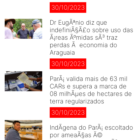
30/10/2023
Dr EugÃªnio diz que
indefiniÃ§Ã£o sobre uso das
Ã¡reas Ãºmidas sÃ³ traz
perdas Ã economia do
Araguaia
30/10/2023
ParÃ¡ valida mais de 63 mil
CARs e supera a marca de
08 milhÃµes de hectares de
terra regularizados
30/10/2023
IndÃ­gena do ParÃ¡ escoltado
por ameaÃ§as Ã©