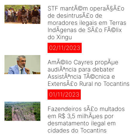
STF mantÃ©m operaÃ§Ã£o
de desintrusÃ£o de
moradores ilegais em Terras
IndÃ­genas de SÃ£o FÃ©lix
do Xingu
02/11/2023
AmÃ©lio Cayres propÃµe
audiÃªncia para debater
AssistÃªncia TÃ©cnica e
ExtensÃ£o Rural no Tocantins
01/11/2023
Fazendeiros sÃ£o multados
em R$ 3,5 milhÃµes por
desmatamento ilegal em
cidades do Tocantins