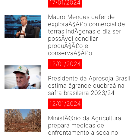
17/01/2024
Mauro Mendes defende
exploraÃ§Ã£o comercial de
terras indÃ­genas e diz ser
possÃ­vel conciliar
produÃ§Ã£o e
conservaÃ§Ã£o
12/01/2024
Presidente da Aprosoja Brasil
estima âgrande quebraâ na
safra brasileira 2023/24
12/01/2024
MinistÃ©rio da Agricultura
prepara medidas de
enfrentamento a seca no