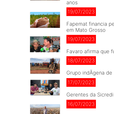
anos
19/07/2023
Fapemat financia p
em Mato Grosso
19/07/2023
Favaro afirma que 
18/07/2023
Grupo indÃ­gena de
17/07/2023
Gerentes da Sicredi
16/07/2023