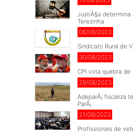
JustiÃ§a determina
Terezinha
06/09/2023
Sindicato Rural de 
30/08/2023
CPI vota quebra de s
29/08/2023
AdeparÃ¡ fiscaliza 
ParÃ¡
21/08/2023
Profissionais de ve