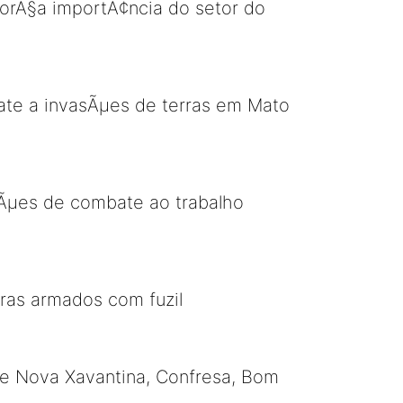
orÃ§a importÃ¢ncia do setor do
ate a invasÃµes de terras em Mato
§Ãµes de combate ao trabalho
rras armados com fuzil
 de Nova Xavantina, Confresa, Bom