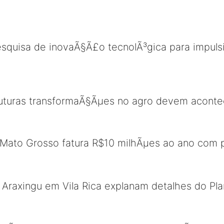
esquisa de inovaÃ§Ã£o tecnolÃ³gica para impul
futuras transformaÃ§Ãµes no agro devem acont
 Mato Grosso fatura R$10 milhÃµes ao ano com 
 Araxingu em Vila Rica explanam detalhes do Pl