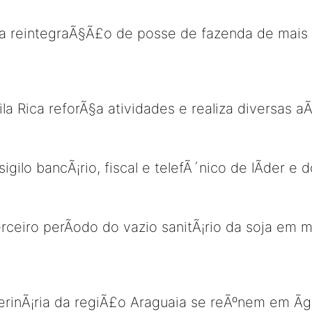
 a reintegraÃ§Ã£o de posse de fazenda de mais 
Vila Rica reforÃ§a atividades e realiza diversa
igilo bancÃ¡rio, fiscal e telefÃ´nico de lÃ­der e 
terceiro perÃ­odo do vazio sanitÃ¡rio da soja em
terinÃ¡ria da regiÃ£o Araguaia se reÃºnem em Ã