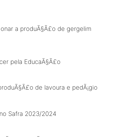
sionar a produÃ§Ã£o de gergelim
ecer pela EducaÃ§Ã£o
produÃ§Ã£o de lavoura e pedÃ¡gio
ano Safra 2023/2024