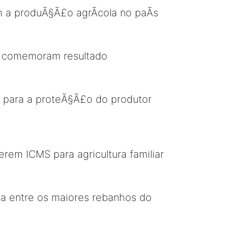
 a produÃ§Ã£o agrÃ­cola no paÃ­s
as comemoram resultado
o para a proteÃ§Ã£o do produtor
rem ICMS para agricultura familiar
a entre os maiores rebanhos do