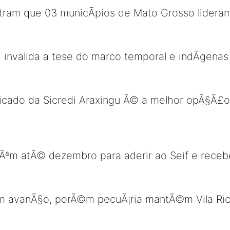
ram que 03 municÃ­pios de Mato Grosso lideram
F invalida a tese do marco temporal e indÃ­gen
ficado da Sicredi Araxingu Ã© a melhor opÃ§Ã£
Ãªm atÃ© dezembro para aderir ao Seif e recebe
em avanÃ§o, porÃ©m pecuÃ¡ria mantÃ©m Vila Ric