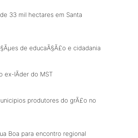
de 33 mil hectares em Santa
s aÃ§Ãµes de educaÃ§Ã£o e cidadania
do ex-lÃ­der do MST
 municipios produtores do grÃ£o no
gua Boa para encontro regional