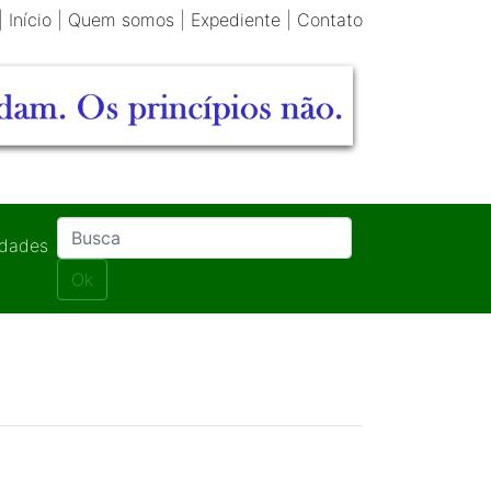
|
Início
|
Quem somos
|
Expediente
|
Contato
idades
Ok