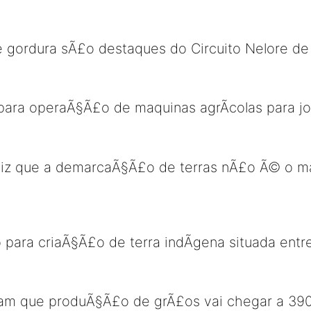
e gordura sÃ£o destaques do Circuito Nelore de
 para operaÃ§Ã£o de maquinas agrÃ­colas para j
 diz que a demarcaÃ§Ã£o de terras nÃ£o Ã© o m
 para criaÃ§Ã£o de terra indÃ­gena situada entre
m que produÃ§Ã£o de grÃ£os vai chegar a 390