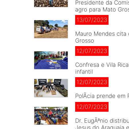
Presidente da Comi
agro para Mato Gro
13/07/2023
Mauro Mendes cita 
Grosso
12/07/2023
Confresa e Vila Ric
infantil
12/07/2023
PolÃ­cia prende em 
12/07/2023
Dr. EugÃªnio distri
Jesus do Araguaia 