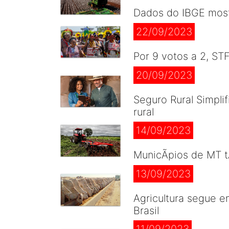
Dados do IBGE most
22/09/2023
Por 9 votos a 2, ST
20/09/2023
Seguro Rural Simpli
rural
14/09/2023
MunicÃ­pios de MT t
13/09/2023
Agricultura segue 
Brasil
11/09/2023