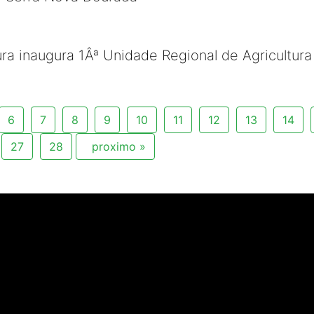
tura inaugura 1Âª Unidade Regional de Agricultur
6
7
8
9
10
11
12
13
14
27
28
proximo »