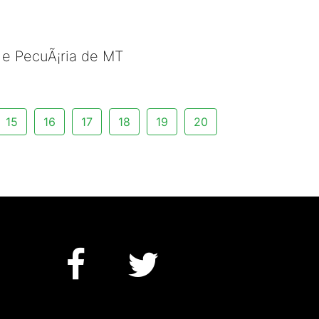
a e PecuÃ¡ria de MT
15
16
17
18
19
20