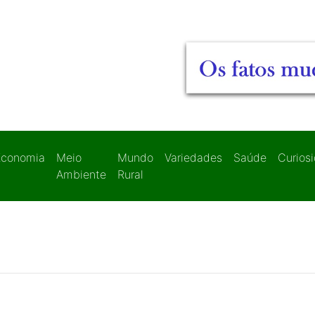
Economia
Meio
Mundo
Variedades
Saúde
Curios
Ambiente
Rural