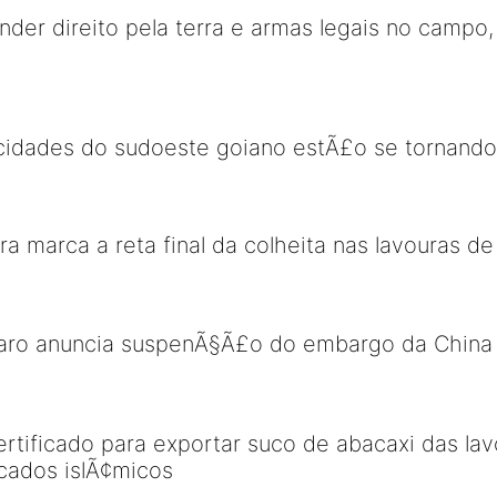
nder direito pela terra e armas legais no campo,
idades do sudoeste goiano estÃ£o se tornando 
ura marca a reta final da colheita nas lavouras 
varo anuncia suspenÃ§Ã£o do embargo da China 
ificado para exportar suco de abacaxi das lav
cados islÃ¢micos