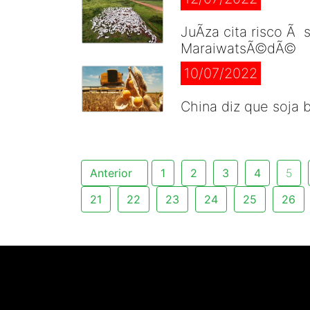
JuÃ­za cita risco Ã
MaraiwatsÃ©dÃ©
10/07/2022
China diz que soja 
Anterior
1
2
3
4
5
21
22
23
24
25
26