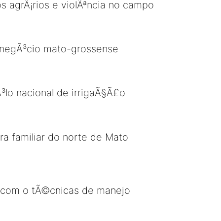
 agrÃ¡rios e violÃªncia no campo
ronegÃ³cio mato-grossense
lo nacional de irrigaÃ§Ã£o
ra familiar do norte de Mato
l' com o tÃ©cnicas de manejo