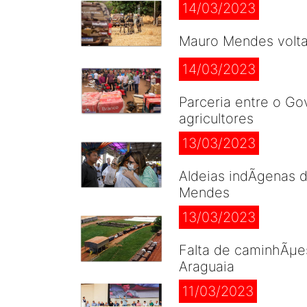
14/03/2023
Mauro Mendes volta
14/03/2023
Parceria entre o Go
agricultores
13/03/2023
Aldeias indÃ­genas 
Mendes
13/03/2023
Falta de caminhÃµes
Araguaia
11/03/2023