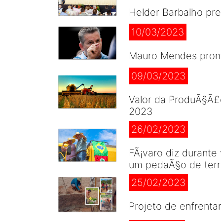
Helder Barbalho pr
10/03/2023
Mauro Mendes prome
09/03/2023
Valor da ProduÃ§Ã£
2023
26/02/2023
FÃ¡varo diz durante
um pedaÃ§o de terra
25/02/2023
Projeto de enfrent