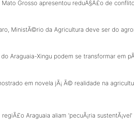
Mato Grosso apresentou reduÃ§Ã£o de conflitos
ro, MinistÃ©rio da Agricultura deve ser do ag
 do Araguaia-Xingu podem se transformar em pÃ³
ostrado em novela jÃ¡ Ã© realidade na agricultu
a regiÃ£o Araguaia aliam 'pecuÃ¡ria sustentÃ¡ve