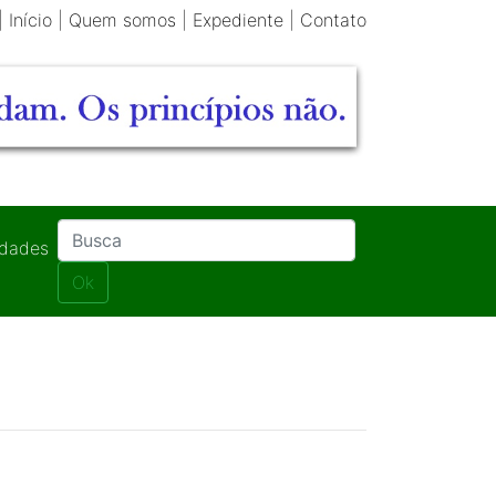
|
Início
|
Quem somos
|
Expediente
|
Contato
idades
Ok