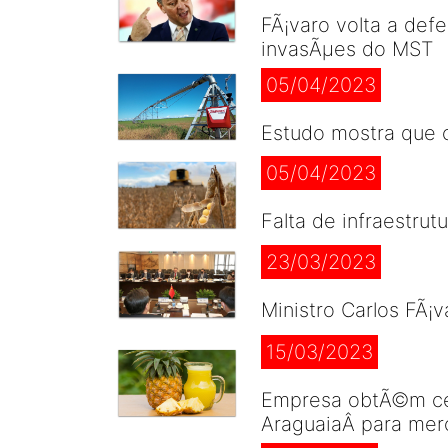
FÃ¡varo volta a defe
invasÃµes do MST
05/04/2023
Estudo mostra que c
05/04/2023
Falta de infraestrut
23/03/2023
Ministro Carlos FÃ¡
15/03/2023
Empresa obtÃ©m cert
AraguaiaÂ para mer