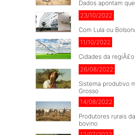
Dados apontam que 
23/10/2022
Com Lula ou Bolsona
11/10/2022
Cidades da regiÃ£o
26/08/2022
Sistema produtivo m
Grosso
14/08/2022
Produtores rurais d
bovino
12/07/2022