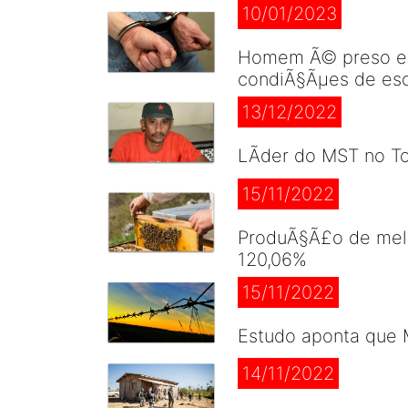
10/01/2023
Homem Ã© preso em 
condiÃ§Ãµes de es
13/12/2022
LÃ­der do MST no T
15/11/2022
ProduÃ§Ã£o de mel 
120,06%
15/11/2022
Estudo aponta que 
14/11/2022