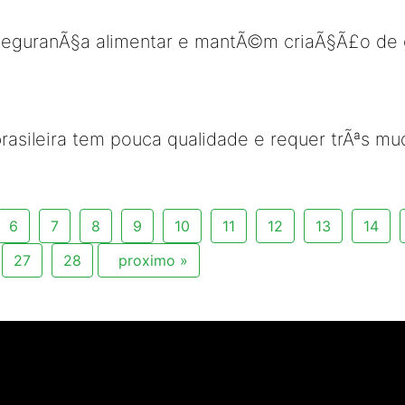
 seguranÃ§a alimentar e mantÃ©m criaÃ§Ã£o de 
brasileira tem pouca qualidade e requer trÃªs 
6
7
8
9
10
11
12
13
14
27
28
proximo »