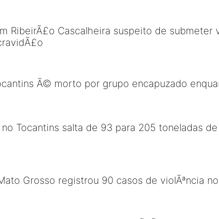
RibeirÃ£o Cascalheira suspeito de submeter vÃ
cravidÃ£o
ocantins Ã© morto por grupo encapuzado enqu
no Tocantins salta de 93 para 205 toneladas d
Mato Grosso registrou 90 casos de violÃªncia 