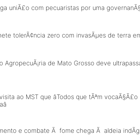
ega uniÃ£o com pecuaristas por uma governanÃ§
te tolerÃ¢ncia zero com invasÃµes de terra e
o AgropecuÃ¡ria de Mato Grosso deve ultrapass
 visita ao MST que âTodos que tÃªm vocaÃ§Ã£o p
â
amento e combate Ã fome chega Ã aldeia indÃ­