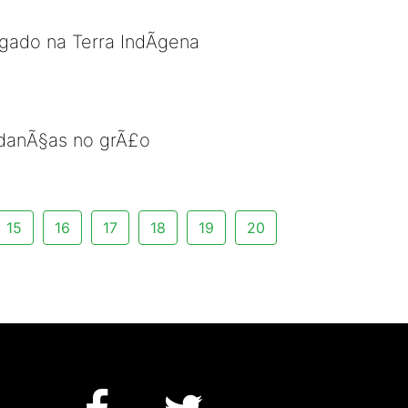
gado na Terra IndÃ­gena
mudanÃ§as no grÃ£o
15
16
17
18
19
20