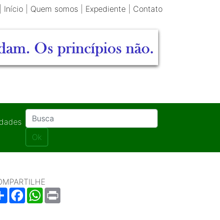
|
Início
|
Quem somos
|
Expediente
|
Contato
idades
Ok
OMPARTILHE
Share
Facebook
WhatsApp
Print