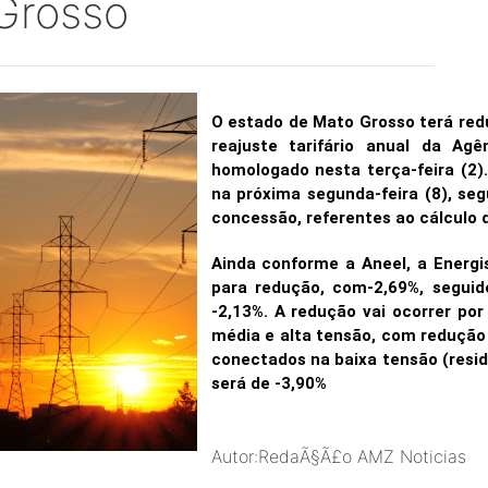
 Grosso
O estado de Mato Grosso terá redu
reajuste tarifário anual da Agê
homologado nesta terça-feira (2)
na próxima segunda-feira (8), se
concessão, referentes ao cálculo d
Ainda conforme a Aneel, a Energi
para redução, com-2,69%, segui
-2,13%. A redução vai ocorrer po
média e alta tensão, com redução
conectados na baixa tensão (resid
será de -3,90%
Autor:RedaÃ§Ã£o AMZ Noticias