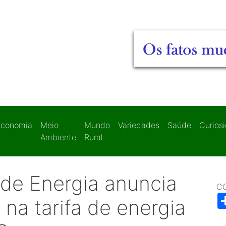
Economia
Meio
Mundo
Variedades
Saúde
Curios
Ambiente
Rural
 de Energia anuncia
C
na tarifa de energia