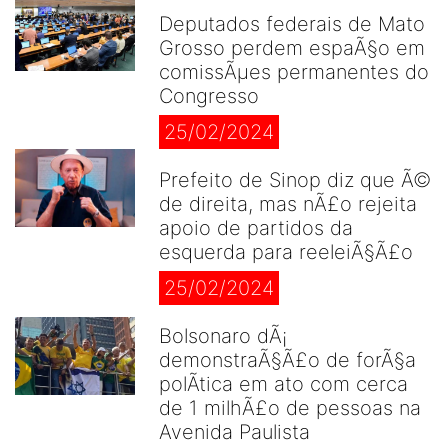
Deputados federais de Mato
Grosso perdem espaÃ§o em
comissÃµes permanentes do
Congresso
25/02/2024
Prefeito de Sinop diz que Ã©
de direita, mas nÃ£o rejeita
apoio de partidos da
esquerda para reeleiÃ§Ã£o
25/02/2024
Bolsonaro dÃ¡
demonstraÃ§Ã£o de forÃ§a
polÃ­tica em ato com cerca
de 1 milhÃ£o de pessoas na
Avenida Paulista