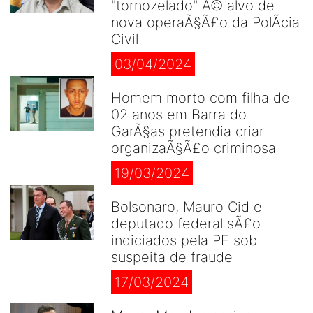
"tornozelado" Ã© alvo de
nova operaÃ§Ã£o da PolÃ­cia
Civil
03/04/2024
Homem morto com filha de
02 anos em Barra do
GarÃ§as pretendia criar
organizaÃ§Ã£o criminosa
19/03/2024
Bolsonaro, Mauro Cid e
deputado federal sÃ£o
indiciados pela PF sob
suspeita de fraude
17/03/2024