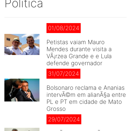
Politica
01/08/2024
Petistas vaiam Mauro
Mendes durante visita a
VÃ¡rzea Grande e e Lula
defende governador
31/07/2024
Bolsonaro reclama e Ananias
intervÃ©m em alianÃ§a entre
PL e PT em cidade de Mato
Grosso
29/07/2024