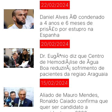
22/02/2024
Daniel Alves Ã© condenado
a 4 anos e 6 meses de
prisÃ£o por estupro na
Espanha
20/02/2024
Dr. EugÃªnio diz que Centro
de HemodiÃ¡lise de Ãgua
Boa reduzirÃ¡ sofrimento de
pacientes da regiao Araguaia
15/02/2024
Aliado de Mauro Mendes,
Ronaldo Caiado confirma que
quer ser candidato a