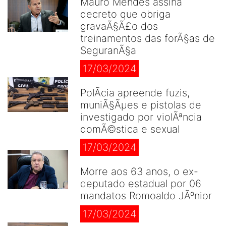
Mauro Mendes assina
decreto que obriga
gravaÃ§Ã£o dos
treinamentos das forÃ§as de
SeguranÃ§a
17/03/2024
PolÃ­cia apreende fuzis,
muniÃ§Ãµes e pistolas de
investigado por violÃªncia
domÃ©stica e sexual
17/03/2024
Morre aos 63 anos, o ex-
deputado estadual por 06
mandatos Romoaldo JÃºnior
17/03/2024