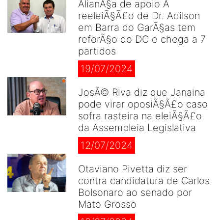
AlianÃ§a de apoio Ã
reeleiÃ§Ã£o de Dr. Adilson
em Barra do GarÃ§as tem
reforÃ§o do DC e chega a 7
partidos
19/07/2024
JosÃ© Riva diz que Janaina
pode virar oposiÃ§Ã£o caso
sofra rasteira na eleiÃ§Ã£o
da Assembleia Legislativa
12/07/2024
Otaviano Pivetta diz ser
contra candidatura de Carlos
Bolsonaro ao senado por
Mato Grosso