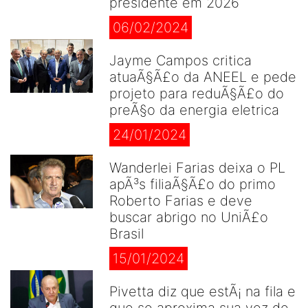
presidente em 2026
06/02/2024
Jayme Campos critica
atuaÃ§Ã£o da ANEEL e pede
projeto para reduÃ§Ã£o do
preÃ§o da energia eletrica
24/01/2024
Wanderlei Farias deixa o PL
apÃ³s filiaÃ§Ã£o do primo
Roberto Farias e deve
buscar abrigo no UniÃ£o
Brasil
15/01/2024
Pivetta diz que estÃ¡ na fila e