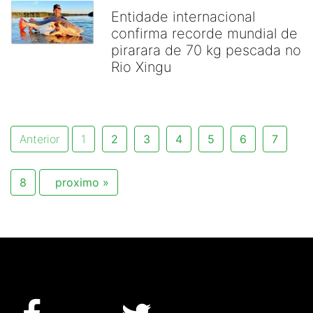
Entidade internacional
confirma recorde mundial de
pirarara de 70 kg pescada no
Rio Xingu
Anterior
1
2
3
4
5
6
7
8
proximo »