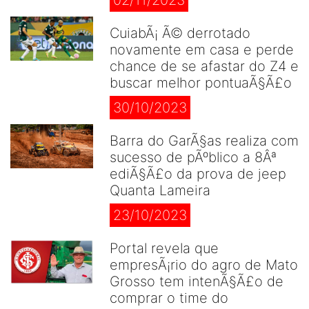
02/11/2023
CuiabÃ¡ Ã© derrotado
novamente em casa e perde
chance de se afastar do Z4 e
buscar melhor pontuaÃ§Ã£o
30/10/2023
Barra do GarÃ§as realiza com
sucesso de pÃºblico a 8Âª
ediÃ§Ã£o da prova de jeep
Quanta Lameira
23/10/2023
Portal revela que
empresÃ¡rio do agro de Mato
Grosso tem intenÃ§Ã£o de
comprar o time do