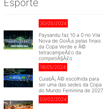
Esporte
30/05/2024
Paysandu faz 10 a 0 no Vila
Nova de GoiÃ¡s pelas finais
da Copa Verde e Ã©
tetracampeÃ£o da
competiÃ§Ã£o
18/05/2024
CuiabÃ¡ Ã© escolhida para
ser uma das sedes da Copa
do Mundo Feminina de 2027
03/02/2024