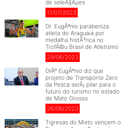
de seleÃ§Ãµes
11/07/2023
Dr. EugÃªnio parabeniza
atleta do Araguaia por
medalha histÃ³rica no
TrofÃ©u Brasil de Atletismo
29/06/2023
DrÂº EugÃªnio diz que
projeto de Transporte Zero
da Pesca serÃ¡ pilar para o
futuro do turismo no estado
de Mato Grosso
26/06/2023
Tigresas do Mixto vencem o