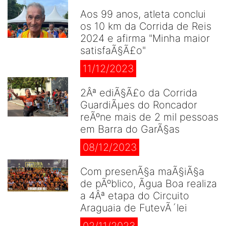
Aos 99 anos, atleta conclui
os 10 km da Corrida de Reis
2024 e afirma "Minha maior
satisfaÃ§Ã£o"
11/12/2023
2Âª ediÃ§Ã£o da Corrida
GuardiÃµes do Roncador
reÃºne mais de 2 mil pessoas
em Barra do GarÃ§as
08/12/2023
Com presenÃ§a maÃ§iÃ§a
de pÃºblico, Ãgua Boa realiza
a 4Âª etapa do Circuito
Araguaia de FutevÃ´lei