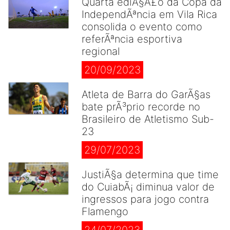
Quarta ediÃ§Ã£o da Copa da
IndependÃªncia em Vila Rica
consolida o evento como
referÃªncia esportiva
regional
20/09/2023
Atleta de Barra do GarÃ§as
bate prÃ³prio recorde no
Brasileiro de Atletismo Sub-
23
29/07/2023
JustiÃ§a determina que time
do CuiabÃ¡ diminua valor de
ingressos para jogo contra
Flamengo