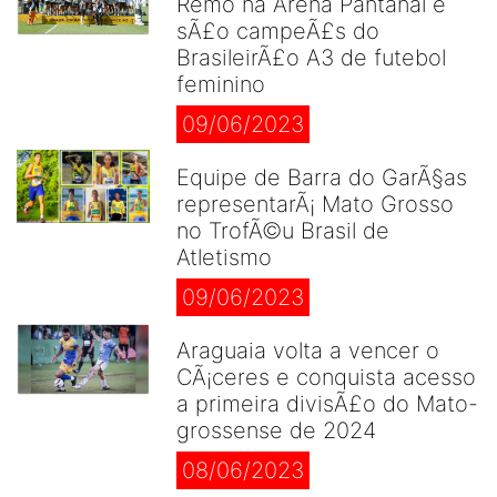
Remo na Arena Pantanal e
sÃ£o campeÃ£s do
BrasileirÃ£o A3 de futebol
feminino
09/06/2023
Equipe de Barra do GarÃ§as
representarÃ¡ Mato Grosso
no TrofÃ©u Brasil de
Atletismo
09/06/2023
Araguaia volta a vencer o
CÃ¡ceres e conquista acesso
a primeira divisÃ£o do Mato-
grossense de 2024
08/06/2023