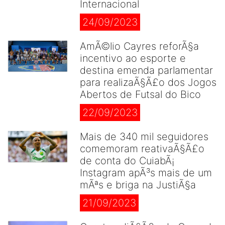
Internacional
24/09/2023
AmÃ©lio Cayres reforÃ§a
incentivo ao esporte e
destina emenda parlamentar
para realizaÃ§Ã£o dos Jogos
Abertos de Futsal do Bico
22/09/2023
Mais de 340 mil seguidores
comemoram reativaÃ§Ã£o
de conta do CuiabÃ¡
Instagram apÃ³s mais de um
mÃªs e briga na JustiÃ§a
21/09/2023