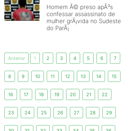
Homem Ã© preso apÃ³s
confessar assassinato de
mulher grÃ¡vida no Sudeste
do ParÃ¡
Anterior
1
2
3
4
5
6
7
8
9
10
11
12
13
14
15
16
17
18
19
20
21
22
23
24
25
26
27
28
29
30
31
32
33
34
35
36