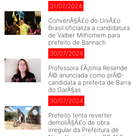
31/07/2024
ConvenÃ§Ã£o do UniÃ£o
Brasil oficializa a candidatura
de Valber Milhomem para
prefeito de Bannach
30/07/2024
Professora FÃ¡tima Resende
Ã© anunciada como prÃ©-
candidata a prefeita de Barra
do GarÃ§as
30/07/2024
Prefeito tenta reverter
demoliÃ§Ã£o de obra
irregular da Prefeitura de