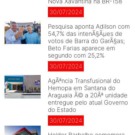
Nova Xavantina na BR-158
30/07/2024
Pesquisa aponta Adilson com
54,7% das intenÃ§Ãµes de
votos de Barra do GarÃ§as;
Beto Farias aparece em
segundo com 25,2%
30/07/2024
AgÃªncia Transfusional do
Hemopa em Santana do
Araguaia Ã© a 20Âª unidade
entregue pelo atual Governo
do Estado
30/07/2024