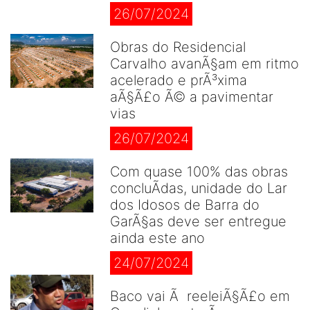
26/07/2024
Obras do Residencial
Carvalho avanÃ§am em ritmo
acelerado e prÃ³xima
aÃ§Ã£o Ã© a pavimentar
vias
26/07/2024
Com quase 100% das obras
concluÃ­das, unidade do Lar
dos Idosos de Barra do
GarÃ§as deve ser entregue
ainda este ano
24/07/2024
Baco vai Ã reeleiÃ§Ã£o em