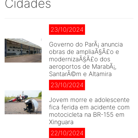
Cidades
23/10/2024
Governo do ParÃ¡ anuncia
obras de ampliaÃ§Ã£o e
modernizaÃ§Ã£o dos
aeroportos de MarabÃ¡,
SantarÃ©m e Altamira
23/10/2024
Jovem morre e adolescente
fica ferida em acidente com
motocicleta na BR-155 em
Xinguara
22/10/2024