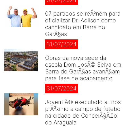
31/07/2024
07 partidos se reÃºnem para
oficializar Dr. Adilson como
candidato em Barra do
GarÃ§as
31/07/2024
Obras da nova sede da
escola Dom JosÃ© Selva em
Barra do GarÃ§as avanÃ§am
para fase de acabamento
31/07/2024
Jovem Ã© executado a tiros
prÃ³ximo a campo de futebol
na cidade de ConceiÃ§Ã£o
do Araguaia