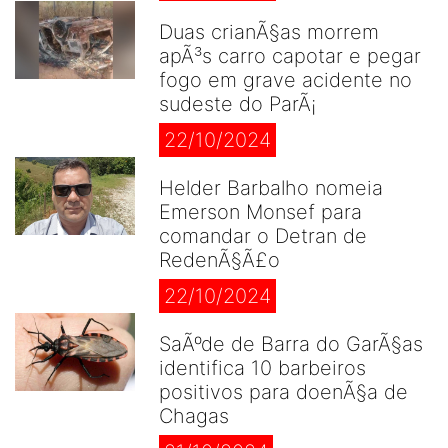
Duas crianÃ§as morrem
apÃ³s carro capotar e pegar
fogo em grave acidente no
sudeste do ParÃ¡
22/10/2024
Helder Barbalho nomeia
Emerson Monsef para
comandar o Detran de
RedenÃ§Ã£o
22/10/2024
SaÃºde de Barra do GarÃ§as
identifica 10 barbeiros
positivos para doenÃ§a de
Chagas