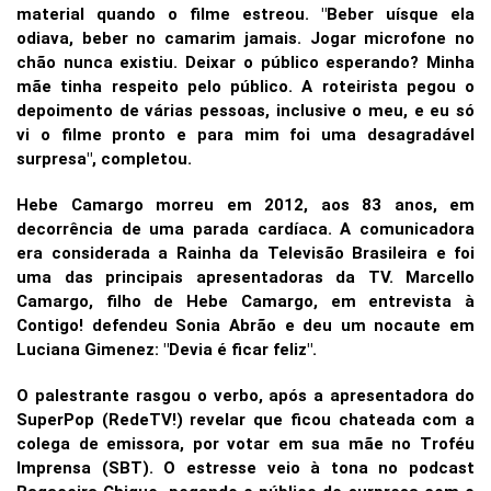
material quando o filme estreou. "Beber uísque ela
odiava, beber no camarim jamais. Jogar microfone no
chão nunca existiu. Deixar o público esperando? Minha
mãe tinha respeito pelo público. A roteirista pegou o
depoimento de várias pessoas, inclusive o meu, e eu só
vi o filme pronto e para mim foi uma desagradável
surpresa", completou.
Hebe Camargo morreu em 2012, aos 83 anos, em
decorrência de uma parada cardíaca. A comunicadora
era considerada a Rainha da Televisão Brasileira e foi
uma das principais apresentadoras da TV. Marcello
Camargo, filho de Hebe Camargo, em entrevista à
Contigo! defendeu Sonia Abrão e deu um nocaute em
Luciana Gimenez: "Devia é ficar feliz".
O palestrante rasgou o verbo, após a apresentadora do
SuperPop (RedeTV!) revelar que ficou chateada com a
colega de emissora, por votar em sua mãe no Troféu
Imprensa (SBT). O estresse veio à tona no podcast