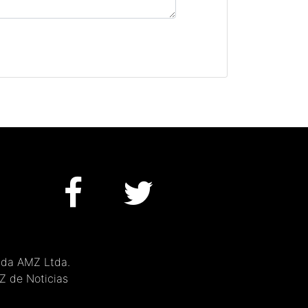
 da AMZ Ltda.
MZ de Noticias