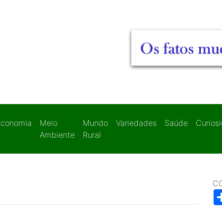
Economia
Meio
Mundo
Variedades
Saúde
Curios
Ambiente
Rural
C