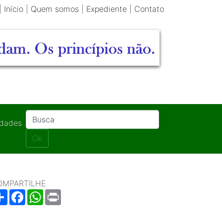
|
Início
|
Quem somos
|
Expediente
|
Contato
idades
Ok
OMPARTILHE
Share
Facebook
WhatsApp
Print