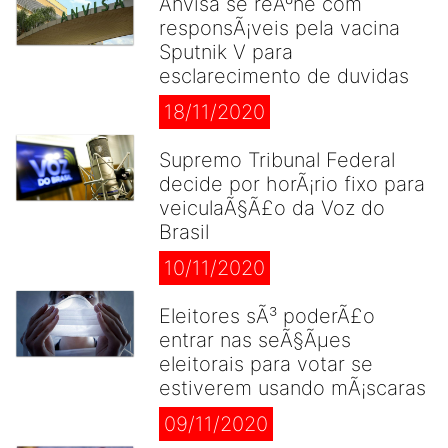
Anvisa se reÃºne com
responsÃ¡veis pela vacina
Sputnik V para
esclarecimento de duvidas
18/11/2020
Supremo Tribunal Federal
decide por horÃ¡rio fixo para
veiculaÃ§Ã£o da Voz do
Brasil
10/11/2020
Eleitores sÃ³ poderÃ£o
entrar nas seÃ§Ãµes
eleitorais para votar se
estiverem usando mÃ¡scaras
09/11/2020