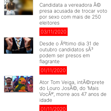
Candidata a vereadora Ã©
presa acusada de trocar voto
por sexo com mais de 250
eleitores
03/11/2020
Desde o Ãºltimo dia 31 de
outubro candidatos sÃ³
podem ser presos em
flagrante
01/11/2020
Ator Tom Veiga, intÃ©rprete
do Louro JosÃ©, do 'Mais
VocÃª', morre aos 47 anos de
idade
01/11/2020