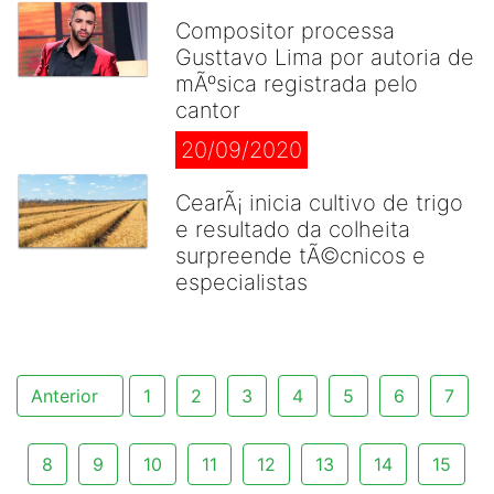
Compositor processa
Gusttavo Lima por autoria de
mÃºsica registrada pelo
cantor
20/09/2020
CearÃ¡ inicia cultivo de trigo
e resultado da colheita
surpreende tÃ©cnicos e
especialistas
Anterior
1
2
3
4
5
6
7
8
9
10
11
12
13
14
15