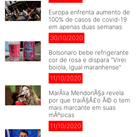
Europa enfrenta aumento de
100% de casos de covid-19
em apenas duas semanas
30/10/2020
Bolsonaro bebe refrigerante
cor de rosa e dispara "Virei
boiola, igual maranhense"
11/10/2020
MarÃ­lia MendonÃ§a revela
por que traiÃ§Ã£o Ã© o tem
mais marcante em suas
mÃºsicas
11/10/2020