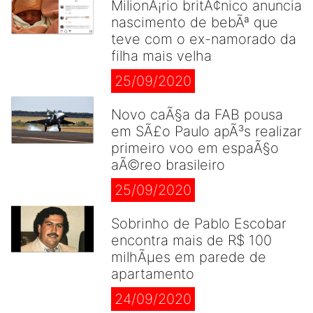
MilionÃ¡rio britÃ¢nico anuncia
nascimento de bebÃª que
teve com o ex-namorado da
filha mais velha
25/09/2020
Novo caÃ§a da FAB pousa
em SÃ£o Paulo apÃ³s realizar
primeiro voo em espaÃ§o
aÃ©reo brasileiro
25/09/2020
Sobrinho de Pablo Escobar
encontra mais de R$ 100
milhÃµes em parede de
apartamento
24/09/2020