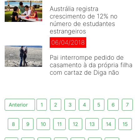
Austrália registra
crescimento de 12% no
número de estudantes
estrangeiros
06/04/2018
Pai interrompe pedido de
casamento à da própria filha
com cartaz de Diga não
Anterior
1
2
3
4
5
6
7
8
9
10
11
12
13
14
15