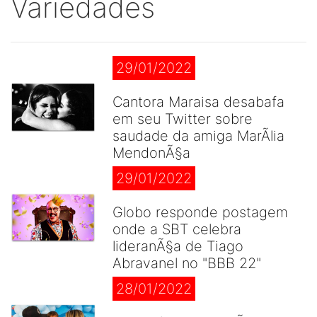
Variedades
29/01/2022
Cantora Maraisa desabafa
em seu Twitter sobre
saudade da amiga MarÃ­lia
MendonÃ§a
29/01/2022
Globo responde postagem
onde a SBT celebra
lideranÃ§a de Tiago
Abravanel no "BBB 22"
28/01/2022