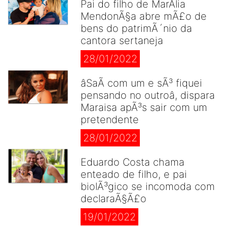
Pai do filho de MarÃ­lia
MendonÃ§a abre mÃ£o de
bens do patrimÃ´nio da
cantora sertaneja
28/01/2022
âSaÃ­ com um e sÃ³ fiquei
pensando no outroâ, dispara
Maraisa apÃ³s sair com um
pretendente
28/01/2022
Eduardo Costa chama
enteado de filho, e pai
biolÃ³gico se incomoda com
declaraÃ§Ã£o
19/01/2022