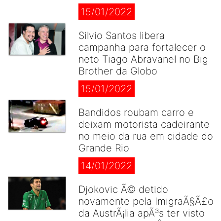
15/01/2022
Silvio Santos libera
campanha para fortalecer o
neto Tiago Abravanel no Big
Brother da Globo
15/01/2022
Bandidos roubam carro e
deixam motorista cadeirante
no meio da rua em cidade do
Grande Rio
14/01/2022
Djokovic Ã© detido
novamente pela ImigraÃ§Ã£o
da AustrÃ¡lia apÃ³s ter visto