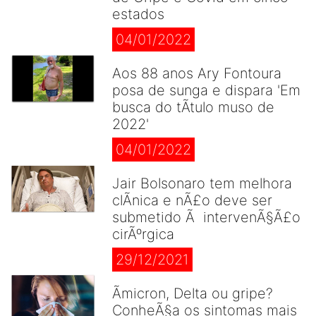
estados
04/01/2022
Aos 88 anos Ary Fontoura
posa de sunga e dispara 'Em
busca do tÃ­tulo muso de
2022'
04/01/2022
Jair Bolsonaro tem melhora
clÃ­nica e nÃ£o deve ser
submetido Ã intervenÃ§Ã£o
cirÃºrgica
29/12/2021
Ãmicron, Delta ou gripe?
ConheÃ§a os sintomas mais