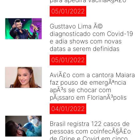
para âpedirâ vacinaÃ§Ã£o
05/01/2022
Gusttavo Lima Ã©
diagnosticado com Covid-19
e adia shows com novas
datas a serem definidas
05/01/2022
AviÃ£o com a cantora Maiara
faz pouso de emergÃªncia
apÃ³s se chocar com
pÃ¡ssaro em FlorianÃ³polis
04/01/2022
Brasil registra 122 casos de
pessoas com coinfecÃ§Ã£o
de Gripe e Covid em cinco