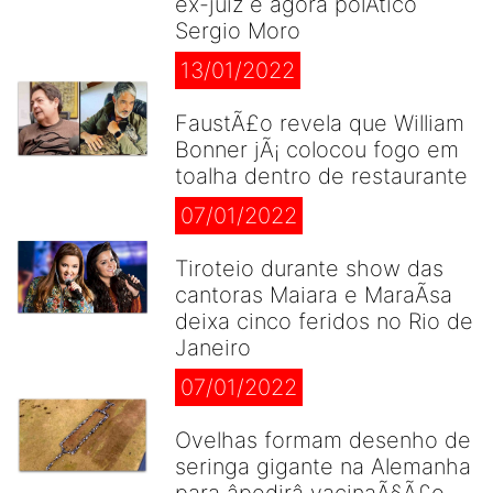
ex-juiz e agora polÃ­tico
Sergio Moro
13/01/2022
FaustÃ£o revela que William
Bonner jÃ¡ colocou fogo em
toalha dentro de restaurante
07/01/2022
Tiroteio durante show das
cantoras Maiara e MaraÃ­sa
deixa cinco feridos no Rio de
Janeiro
07/01/2022
Ovelhas formam desenho de
seringa gigante na Alemanha